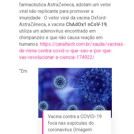
farmacêutica AstraZeneca, adotam um vetor
viral não replicante para promover a
imunidade. O vetor viral da vacina Oxford-
AstraZêneca, a vacina
ChAdOx1 nCoV-19
,
utiliza um adenovírus encontrado em
chimpanzés e que não causa reação em
humanos.
https://canaltech.com.br/saude/vacinas-
de-mrna-contra-covid-o-que-sao-e-por-que-
vao-revolucionar-a-ciencia-174922/
“Em
Vacina contra a COVID-19
foca nas espículas do
coronavírus (Imagem: