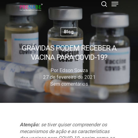
Blog
Pressione Enter para pesquisar ou ESC para
fechar
GRÁVIDAS PODEM RECEBER A
VACINA PARA COVID-19?
Por
Edson Souza
27 de fevereiro de 2021
Sem comentários
Atenção:
se tiver quiser compreender os
mecanismos de ação e as características