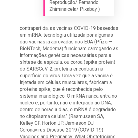
Reprodução/ Fernando
Zhiminaicela/ Pixabay )
contrapartida, as vacinas COVID-19 baseadas
em mRNA, tecnologia utilizada por algumas
das vacinas já aprovadas nos EUA (Pfizer–
BioNTech, Moderna) funcionam carregando as
informações genéticas necessárias para a
síntese da espícula, ou coroa (spike protein)
do SARSCoV-2, proteína encontrada na
superfície do vírus. Uma vez que a vacina é
injetada em células musculares, fabricam a
proteína spike, que é reconhecida pelo
sistema imunológico. O mRNA nunca entra no
núcleo e, portanto, não é integrado ao DNA;
dentro de horas a dias, o mRNA é degradado
no citoplasma celular.” (Rasmussen SA,
Kelley CF, Horton JP, Jamieson DJ.
Coronavirus Disease 2019 (COVID-19)
Vaccines and Pregnancy: What Obstetricians