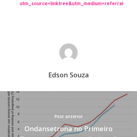
utm_source=linktree&utm_medium=referral
Edson Souza
Post anterior
Ondansetrona no Primeiro